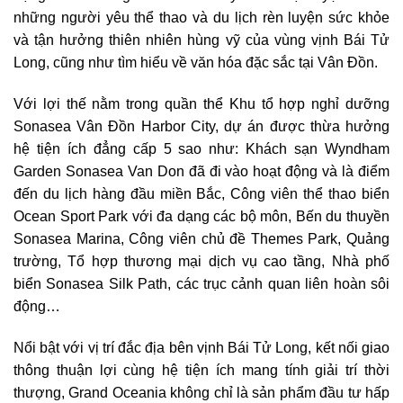
những người yêu thể thao và du lịch rèn luyện sức khỏe
và tận hưởng thiên nhiên hùng vỹ của vùng vịnh Bái Tử
Long, cũng như tìm hiểu về văn hóa đặc sắc tại Vân Đồn.
Với lợi thế nằm trong quần thể Khu tổ hợp nghỉ dưỡng
Sonasea Vân Đồn Harbor City, dự án được thừa hưởng
hệ tiện ích đẳng cấp 5 sao như: Khách sạn Wyndham
Garden Sonasea Van Don đã đi vào hoạt động và là điểm
đến du lịch hàng đầu miền Bắc, Công viên thể thao biển
Ocean Sport Park với đa dạng các bộ môn, Bến du thuyền
Sonasea Marina, Công viên chủ đề Themes Park, Quảng
trường, Tổ hợp thương mại dịch vụ cao tầng, Nhà phố
biển Sonasea Silk Path, các trục cảnh quan liên hoàn sôi
động…
Nổi bật với vị trí đắc địa bên vịnh Bái Tử Long, kết nối giao
thông thuận lợi cùng hệ tiện ích mang tính giải trí thời
thượng, Grand Oceania không chỉ là sản phẩm đầu tư hấp