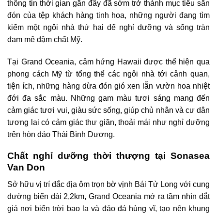
thông tin thời gian gần đây đã sớm trở thành mục tiêu săn
đón của tệp khách hàng tinh hoa, những người đang tìm
kiếm một ngôi nhà thứ hai để nghỉ dưỡng và sống tràn
đam mê đậm chất Mỹ.
Tại Grand Oceania, cảm hứng Hawaii được thể hiện qua
phong cách Mỹ từ tổng thể các ngôi nhà tới cảnh quan,
tiện ích, những hàng dừa đón gió xen lẫn vườn hoa nhiệt
đới đa sắc màu. Những gam màu tươi sáng mang đến
cảm giác tươi vui, giàu sức sống, giúp chủ nhân và cư dân
tương lai có cảm giác thư giãn, thoải mái như nghỉ dưỡng
trên hòn đảo Thái Bình Dương.
Chất nghỉ dưỡng thời thượng tại Sonasea
Van Don
Sở hữu vị trí đắc địa ôm trọn bờ vịnh Bái Tử Long với cung
đường biển dài 2,2km, Grand Oceania mở ra tầm nhìn đắt
giá nơi biển trời bao la và đảo đá hùng vĩ, tạo nên khung