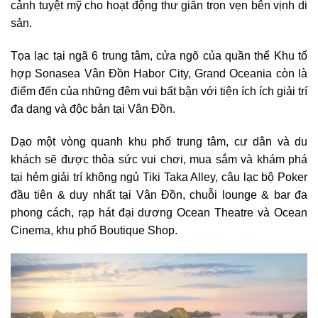
cảnh tuyệt mỹ cho hoạt động thư giãn trọn vẹn bên vịnh di
sản.
Tọa lạc tại ngã 6 trung tâm, cửa ngõ của quần thể Khu tổ
hợp Sonasea Vân Đồn Habor City, Grand Oceania còn là
điểm đến của những đêm vui bất bận với tiện ích ích giải trí
đa dạng và độc bản tại Vân Đồn.
Dạo một vòng quanh khu phố trung tâm, cư dân và du
khách sẽ được thỏa sức vui chơi, mua sắm và khám phá
tại hẻm giải trí không ngủ Tiki Taka Alley, câu lạc bộ Poker
đầu tiên & duy nhất tại Vân Đồn, chuỗi lounge & bar đa
phong cách, rạp hát đại dương Ocean Theatre và Ocean
Cinema, khu phố Boutique Shop.