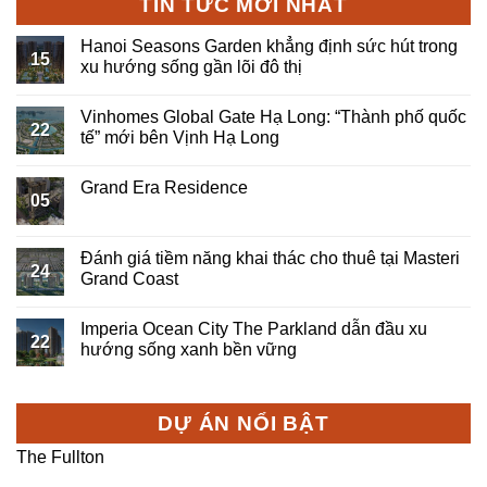
TIN TỨC MỚI NHẤT
Hanoi Seasons Garden khẳng định sức hút trong
15
xu hướng sống gần lõi đô thị
Vinhomes Global Gate Hạ Long: “Thành phố quốc
22
tế” mới bên Vịnh Hạ Long
Grand Era Residence
05
Đánh giá tiềm năng khai thác cho thuê tại Masteri
24
Grand Coast
Imperia Ocean City The Parkland dẫn đầu xu
22
hướng sống xanh bền vững
DỰ ÁN NỔI BẬT
The Fullton