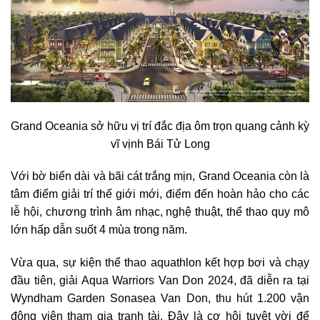
Grand Oceania sở hữu vị trí đắc địa ôm trọn quang cảnh kỳ
vĩ vịnh Bái Tử Long
Với bờ biển dài và bãi cát trắng mịn, Grand Oceania còn là
tâm điểm giải trí thế giới mới, điểm đến hoàn hảo cho các
lễ hội, chương trình âm nhạc, nghệ thuật, thể thao quy mô
lớn hấp dẫn suốt 4 mùa trong năm.
Vừa qua, sự kiện thể thao aquathlon kết hợp bơi và chạy
đầu tiên, giải Aqua Warriors Van Don 2024, đã diễn ra tại
Wyndham Garden Sonasea Van Don, thu hút 1.200 vận
động viên tham gia tranh tài. Đây là cơ hội tuyệt vời để