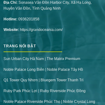
Địa Chỉ:
Sonasea Vân Đồn Harbor City, Xã Hạ Long,
Huyện Vân Đồn, Tỉnh Quảng Ninh
Hotline:
0936201858
Website:
https://grandoceania.com/
TRANG NỔI BẬT
Sun Urban City Hà Nam
|
The Matrix Premium
Noble Palace Long Biên
|
Noble Palace
Tây Hồ
Q1 Tower Quy Nhơn
|
Bluegem Tower
Thanh Trì
Ruby Park
Phúc Lợi |
Ruby Riverside
Phúc Đồng
Noble Palace Riverside
Phúc Thọ |
Noble Crystal Long