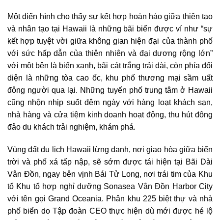
Một điển hình cho thấy sự kết hợp hoàn hảo giữa thiên tạo
và nhân tạo tại Hawaii là những bãi biển được ví như “sự
kết hợp tuyệt vời giữa không gian hiện đại của thành phố
với sức hấp dẫn của thiên nhiên và đại dương rộng lớn”
với một bên là biển xanh, bãi cát trắng trải dài, còn phía đối
diện là những tòa cao ốc, khu phố thương mại sầm uất
đông người qua lại. Những tuyến phố trung tâm ở Hawaii
cũng nhộn nhịp suốt đêm ngày với hàng loạt khách sạn,
nhà hàng và cửa tiệm kinh doanh hoạt động, thu hút đông
đảo du khách trải nghiệm, khám phá.
Vùng đất du lịch Hawaii lừng danh, nơi giao hòa giữa biển
trời và phố xá tấp nập, sẽ sớm được tái hiện tại Bãi Dài
Vân Đồn, ngay bên vịnh Bái Tử Long, nơi trái tim của Khu
tổ Khu tổ hợp nghỉ dưỡng Sonasea Vân Đồn Harbor City
với tên gọi Grand Oceania. Phân khu 225 biệt thự và nhà
phố biển do Tập đoàn CEO thực hiện dù mới được hé lộ