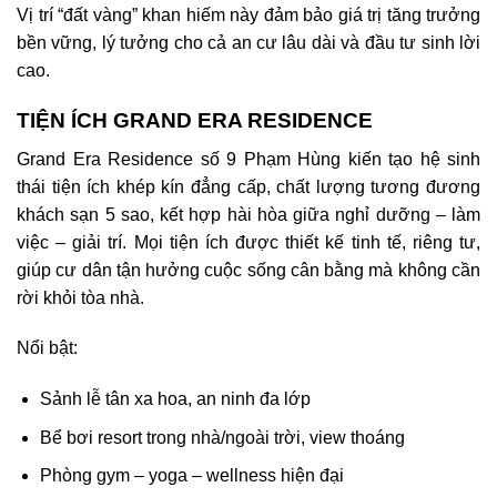
Vị trí “đất vàng” khan hiếm này đảm bảo giá trị tăng trưởng
bền vững, lý tưởng cho cả an cư lâu dài và đầu tư sinh lời
cao.
TIỆN ÍCH GRAND ERA RESIDENCE
Grand Era Residence số 9 Phạm Hùng
kiến tạo hệ sinh
thái tiện ích khép kín đẳng cấp, chất lượng tương đương
khách sạn 5 sao, kết hợp hài hòa giữa nghỉ dưỡng – làm
việc – giải trí. Mọi tiện ích được thiết kế tinh tế, riêng tư,
giúp cư dân tận hưởng cuộc sống cân bằng mà không cần
rời khỏi tòa nhà.
Nổi bật:
Sảnh lễ tân xa hoa, an ninh đa lớp
Bể bơi resort trong nhà/ngoài trời, view thoáng
Phòng gym – yoga – wellness hiện đại